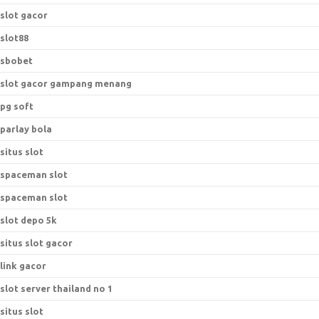
slot gacor
slot88
sbobet
slot gacor gampang menang
pg soft
parlay bola
situs slot
spaceman slot
spaceman slot
slot depo 5k
situs slot gacor
link gacor
slot server thailand no 1
situs slot