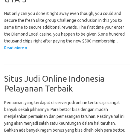
Not only can you done it right away even though, you could and
secure the fresh Elite group Challenge conclusion in this you to
same time to secure additional rewards. The first time your enter
the Diamond Local casino, you happen to be given 5,one hundred
thousand chips right after paying the new $500 membership…
Read More »
Situs Judi Online Indonesia
Pelayanan Terbaik
Permainan yang terdapat di server judi online tentu saja sangat
banyak sekali pilihannya. Para bettor bisa dengan mudah
menjalankan permainan dan pemasangan taruhan. Pastinya hal ini
yang akan menjadi salah satu keuntungan dalam hal taruhan.
Bahkan ada banyak ragam bonus yang bisa diraih oleh para bettor.