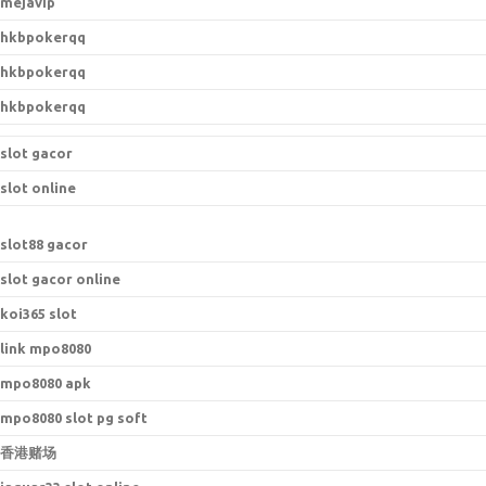
mejavip
hkbpokerqq
hkbpokerqq
hkbpokerqq
slot gacor
slot online
s
lot88 gacor
slot gacor online
koi365 slot
link mpo8080
mpo8080 apk
mpo8080 slot pg soft
香港赌场