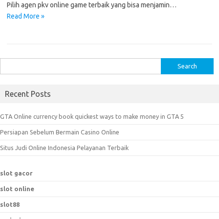
Pilih agen pkv online game terbaik yang bisa menjamin…
Read More »
S
e
a
Recent Posts
r
c
GTA Online currency book quickest ways to make money in GTA 5
h
Persiapan Sebelum Bermain Casino Online
f
o
Situs Judi Online Indonesia Pelayanan Terbaik
r
:
slot gacor
slot online
slot88