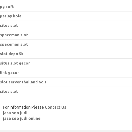
pg soft
parlay bola
situs slot
spaceman slot
spaceman slot
slot depo 5k
situs slot gacor
link gacor
slot server thailand no 1
situs slot
For Information Please
Contact Us
jasa seo judi
jasa seo judi online