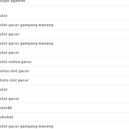
login agam99
slot
slot gacor gampang menang
slot gacor
slot gacor gampang menang
slot gacor
slot online gacor
situs slot gacor
toto slot gacor
slot
slot gacor
slot88
sbobet
slot gacor gampang menang