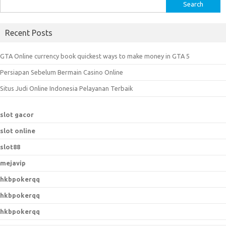
S
e
a
Recent Posts
r
c
GTA Online currency book quickest ways to make money in GTA 5
h
Persiapan Sebelum Bermain Casino Online
f
o
Situs Judi Online Indonesia Pelayanan Terbaik
r
:
slot gacor
slot online
slot88
mejavip
hkbpokerqq
hkbpokerqq
hkbpokerqq