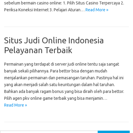
sebelum bermain casino online: 1. Pilih Situs Casino Terpercaya 2.
Periksa Koneksi Internet 3. Pelajari Aturan…
Read More »
Situs Judi Online Indonesia
Pelayanan Terbaik
Permainan yang terdapat di server judi online tentu saja sangat
banyak sekali pilihannya. Para bettor bisa dengan mudah
menjalankan permainan dan pemasangan taruhan. Pastinya hal ini
yang akan menjadi salah satu keuntungan dalam hal taruhan.
Bahkan ada banyak ragam bonus yang bisa diraih oleh para bettor.
Pilih agen pkv online game terbaik yang bisa menjamin…
Read More »