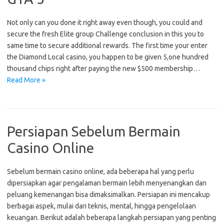
Not only can you done it right away even though, you could and
secure the fresh Elite group Challenge conclusion in this you to
same time to secure additional rewards. The first time your enter
the Diamond Local casino, you happen to be given 5,one hundred
thousand chips right after paying the new $500 membership…
Read More »
Persiapan Sebelum Bermain
Casino Online
Sebelum bermain casino online, ada beberapa hal yang perlu
dipersiapkan agar pengalaman bermain lebih menyenangkan dan
peluang kemenangan bisa dimaksimalkan. Persiapan ini mencakup
berbagai aspek, mulai dari teknis, mental, hingga pengelolaan
keuangan. Berikut adalah beberapa langkah persiapan yang penting