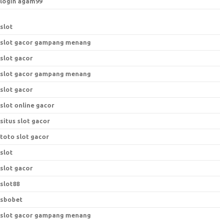
login agam99
slot
slot gacor gampang menang
slot gacor
slot gacor gampang menang
slot gacor
slot online gacor
situs slot gacor
toto slot gacor
slot
slot gacor
slot88
sbobet
slot gacor gampang menang