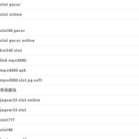
slot gacor
slot online
s
lot88 gacor
slot gacor online
koi365 slot
link mpo8080
mpo8080 apk
mpo8080 slot pg soft
香港赌场
jaguar33 slot online
jaguar33 slot
slot777
slot88