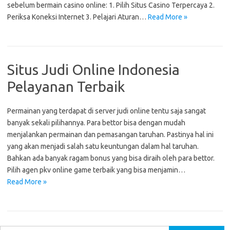
sebelum bermain casino online: 1. Pilih Situs Casino Terpercaya 2.
Periksa Koneksi Internet 3. Pelajari Aturan…
Read More »
Situs Judi Online Indonesia
Pelayanan Terbaik
Permainan yang terdapat di server judi online tentu saja sangat
banyak sekali pilihannya. Para bettor bisa dengan mudah
menjalankan permainan dan pemasangan taruhan. Pastinya hal ini
yang akan menjadi salah satu keuntungan dalam hal taruhan.
Bahkan ada banyak ragam bonus yang bisa diraih oleh para bettor.
Pilih agen pkv online game terbaik yang bisa menjamin…
Read More »