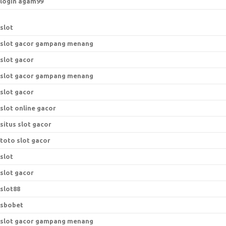
login agam99
slot
slot gacor gampang menang
slot gacor
slot gacor gampang menang
slot gacor
slot online gacor
situs slot gacor
toto slot gacor
slot
slot gacor
slot88
sbobet
slot gacor gampang menang