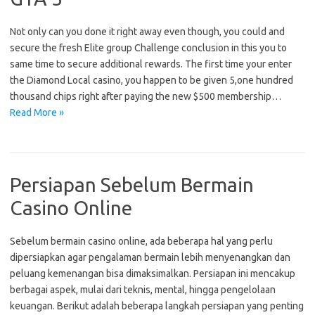
Not only can you done it right away even though, you could and
secure the fresh Elite group Challenge conclusion in this you to
same time to secure additional rewards. The first time your enter
the Diamond Local casino, you happen to be given 5,one hundred
thousand chips right after paying the new $500 membership…
Read More »
Persiapan Sebelum Bermain
Casino Online
Sebelum bermain casino online, ada beberapa hal yang perlu
dipersiapkan agar pengalaman bermain lebih menyenangkan dan
peluang kemenangan bisa dimaksimalkan. Persiapan ini mencakup
berbagai aspek, mulai dari teknis, mental, hingga pengelolaan
keuangan. Berikut adalah beberapa langkah persiapan yang penting