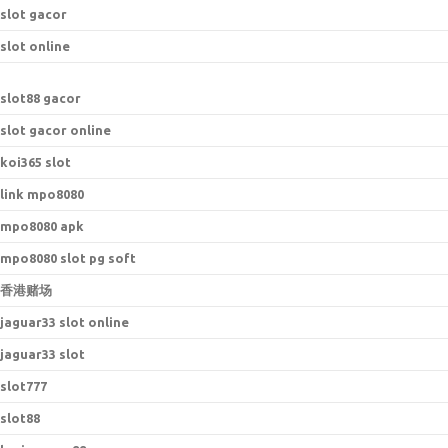
slot gacor
slot online
s
lot88 gacor
slot gacor online
koi365 slot
link mpo8080
mpo8080 apk
mpo8080 slot pg soft
香港赌场
jaguar33 slot online
jaguar33 slot
slot777
slot88