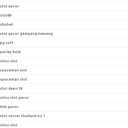
slot gacor
slot88
sbobet
slot gacor gampang menang
pg soft
parlay bola
situs slot
spaceman slot
spaceman slot
slot depo 5k
situs slot gacor
link gacor
slot server thailand no 1
situs slot