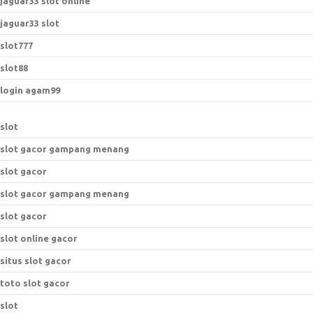
jaguar33 slot online
jaguar33 slot
slot777
slot88
login agam99
slot
slot gacor gampang menang
slot gacor
slot gacor gampang menang
slot gacor
slot online gacor
situs slot gacor
toto slot gacor
slot