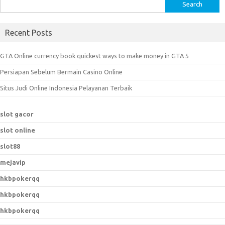
S
e
a
Recent Posts
r
c
GTA Online currency book quickest ways to make money in GTA 5
h
Persiapan Sebelum Bermain Casino Online
f
o
Situs Judi Online Indonesia Pelayanan Terbaik
r
:
slot gacor
slot online
slot88
mejavip
hkbpokerqq
hkbpokerqq
hkbpokerqq