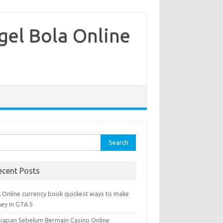
gel Bola Online
rch
ecent Posts
 Online currency book quickest ways to make
ey in GTA 5
siapan Sebelum Bermain Casino Online