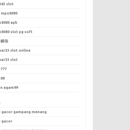
365 slot
k mpo8080
8080 apk
8080 slot pg soft
港赌场
uar33 slot online
uar33 slot
t777
t88
in agam99
t
t gacor gampang menang
t gacor