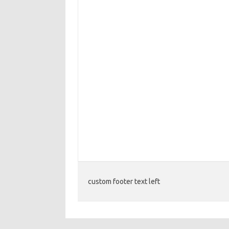
custom footer text left