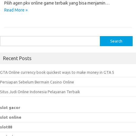
Pilih agen pkv online game terbaik yang bisa menjamin…
Read More »
S
e
a
Recent Posts
r
c
GTA Online currency book quickest ways to make money in GTA 5
h
Persiapan Sebelum Bermain Casino Online
f
o
Situs Judi Online Indonesia Pelayanan Terbaik
r
:
slot gacor
slot online
slot88