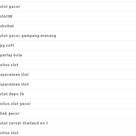
slot gacor
slot88
sbobet
slot gacor gampang menang
pg soft
parlay bola
situs slot
spaceman slot
spaceman slot
slot depo 5k
situs slot gacor
link gacor
slot server thailand no 1
situs slot