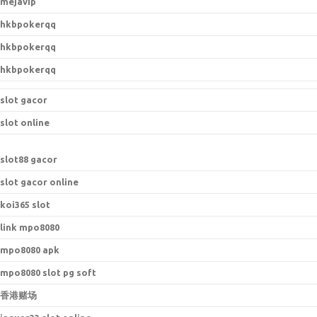
mejavip
hkbpokerqq
hkbpokerqq
hkbpokerqq
slot gacor
slot online
s
lot88 gacor
slot gacor online
koi365 slot
link mpo8080
mpo8080 apk
mpo8080 slot pg soft
香港赌场