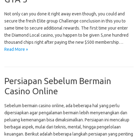
Not only can you done it right away even though, you could and
secure the fresh Elite group Challenge conclusion in this you to
same time to secure additional rewards. The first time your enter
the Diamond Local casino, you happen to be given 5,one hundred
thousand chips right after paying the new $500 membership…
Read More »
Persiapan Sebelum Bermain
Casino Online
Sebelum bermain casino online, ada beberapa hal yang perlu
dipersiapkan agar pengalaman bermain lebih menyenangkan dan
peluang kemenangan bisa dimaksimalkan. Persiapan ini mencakup
berbagai aspek, mulai dari teknis, mental, hingga pengelolaan
keuangan. Berikut adalah beberapa langkah persiapan yang penting