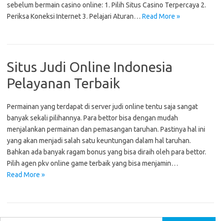
sebelum bermain casino online: 1. Pilih Situs Casino Terpercaya 2.
Periksa Koneksi Internet 3. Pelajari Aturan…
Read More »
Situs Judi Online Indonesia
Pelayanan Terbaik
Permainan yang terdapat di server judi online tentu saja sangat
banyak sekali pilihannya. Para bettor bisa dengan mudah
menjalankan permainan dan pemasangan taruhan. Pastinya hal ini
yang akan menjadi salah satu keuntungan dalam hal taruhan.
Bahkan ada banyak ragam bonus yang bisa diraih oleh para bettor.
Pilih agen pkv online game terbaik yang bisa menjamin…
Read More »