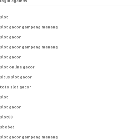
login agam99
slot
slot gacor gampang menang
slot gacor
slot gacor gampang menang
slot gacor
slot online gacor
situs slot gacor
toto slot gacor
slot
slot gacor
slot88
sbobet
slot gacor gampang menang