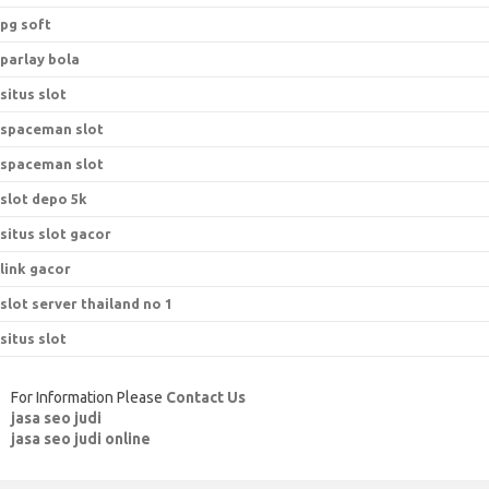
pg soft
parlay bola
situs slot
spaceman slot
spaceman slot
slot depo 5k
situs slot gacor
link gacor
slot server thailand no 1
situs slot
For Information Please
Contact Us
jasa seo judi
jasa seo judi online