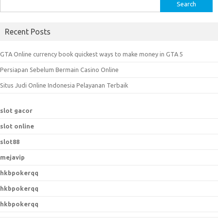
S
e
a
Recent Posts
r
c
GTA Online currency book quickest ways to make money in GTA 5
h
Persiapan Sebelum Bermain Casino Online
f
o
Situs Judi Online Indonesia Pelayanan Terbaik
r
:
slot gacor
slot online
slot88
mejavip
hkbpokerqq
hkbpokerqq
hkbpokerqq