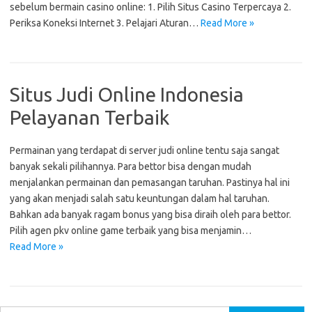
sebelum bermain casino online: 1. Pilih Situs Casino Terpercaya 2.
Periksa Koneksi Internet 3. Pelajari Aturan…
Read More »
Situs Judi Online Indonesia
Pelayanan Terbaik
Permainan yang terdapat di server judi online tentu saja sangat
banyak sekali pilihannya. Para bettor bisa dengan mudah
menjalankan permainan dan pemasangan taruhan. Pastinya hal ini
yang akan menjadi salah satu keuntungan dalam hal taruhan.
Bahkan ada banyak ragam bonus yang bisa diraih oleh para bettor.
Pilih agen pkv online game terbaik yang bisa menjamin…
Read More »