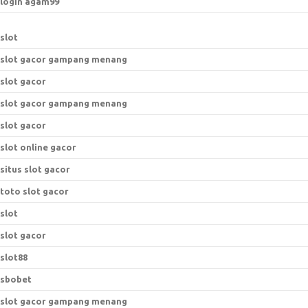
login agam99
slot
slot gacor gampang menang
slot gacor
slot gacor gampang menang
slot gacor
slot online gacor
situs slot gacor
toto slot gacor
slot
slot gacor
slot88
sbobet
slot gacor gampang menang