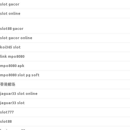
slot gacor
slot online
s
lot88 gacor
slot gacor online
koi365 slot
link mpo8080
mpo8080 apk
mpo8080 slot pg soft
香港赌场
jaguar33 slot online
jaguar33 slot
slot777
slot88