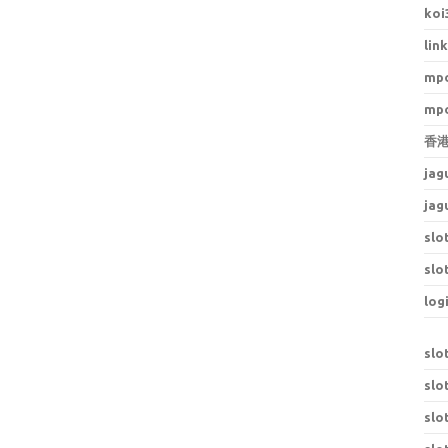
koi
lin
mpo
mpo
香
jag
jag
slo
slo
log
slo
slo
slo