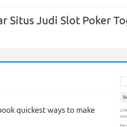
r Situs Judi Slot Poker To
Sea
for:
R
book quickest ways to make
GTA
mon
Per