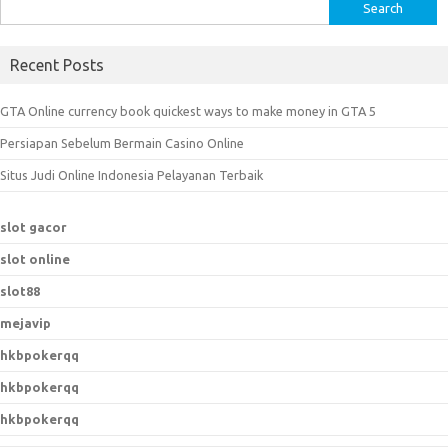
S
e
a
Recent Posts
r
c
GTA Online currency book quickest ways to make money in GTA 5
h
Persiapan Sebelum Bermain Casino Online
f
o
Situs Judi Online Indonesia Pelayanan Terbaik
r
:
slot gacor
slot online
slot88
mejavip
hkbpokerqq
hkbpokerqq
hkbpokerqq