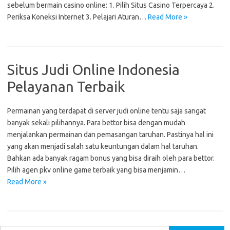
sebelum bermain casino online: 1. Pilih Situs Casino Terpercaya 2.
Periksa Koneksi Internet 3. Pelajari Aturan…
Read More »
Situs Judi Online Indonesia
Pelayanan Terbaik
Permainan yang terdapat di server judi online tentu saja sangat
banyak sekali pilihannya. Para bettor bisa dengan mudah
menjalankan permainan dan pemasangan taruhan. Pastinya hal ini
yang akan menjadi salah satu keuntungan dalam hal taruhan.
Bahkan ada banyak ragam bonus yang bisa diraih oleh para bettor.
Pilih agen pkv online game terbaik yang bisa menjamin…
Read More »