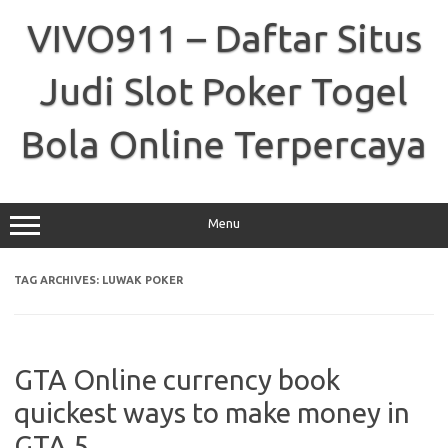
Skip
to
VIVO911 – Daftar Situs
content
Judi Slot Poker Togel
Bola Online Terpercaya
Menu
TAG ARCHIVES:
LUWAK POKER
GTA Online currency book
quickest ways to make money in
GTA 5