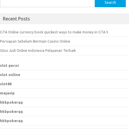
S
e
a
Recent Posts
r
c
GTA Online currency book quickest ways to make money in GTA 5
h
Persiapan Sebelum Bermain Casino Online
f
o
Situs Judi Online Indonesia Pelayanan Terbaik
r
:
slot gacor
slot online
slot88
mejavip
hkbpokerqq
hkbpokerqq
hkbpokerqq