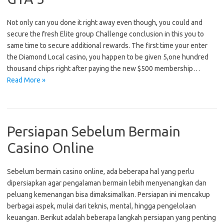
Not only can you done it right away even though, you could and
secure the fresh Elite group Challenge conclusion in this you to
same time to secure additional rewards. The first time your enter
the Diamond Local casino, you happen to be given 5,one hundred
thousand chips right after paying the new $500 membership…
Read More »
Persiapan Sebelum Bermain
Casino Online
Sebelum bermain casino online, ada beberapa hal yang perlu
dipersiapkan agar pengalaman bermain lebih menyenangkan dan
peluang kemenangan bisa dimaksimalkan. Persiapan ini mencakup
berbagai aspek, mulai dari teknis, mental, hingga pengelolaan
keuangan. Berikut adalah beberapa langkah persiapan yang penting