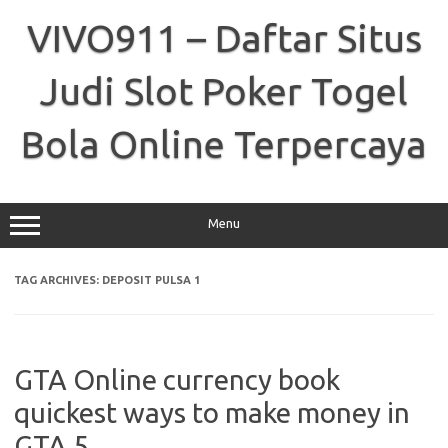
Skip
to
VIVO911 – Daftar Situs
content
Judi Slot Poker Togel
Bola Online Terpercaya
Menu
TAG ARCHIVES:
DEPOSIT PULSA 1
GTA Online currency book
quickest ways to make money in
GTA 5