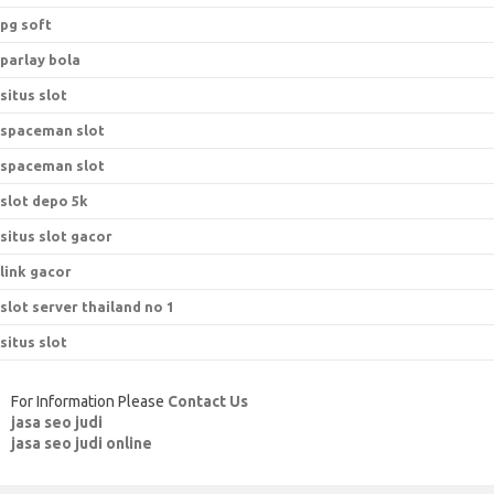
pg soft
parlay bola
situs slot
spaceman slot
spaceman slot
slot depo 5k
situs slot gacor
link gacor
slot server thailand no 1
situs slot
For Information Please
Contact Us
jasa seo judi
jasa seo judi online