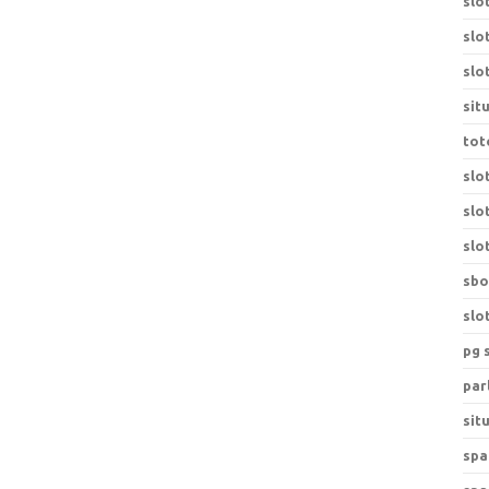
slo
slo
slo
sit
tot
slo
slo
slo
sbo
slo
pg 
par
sit
spa