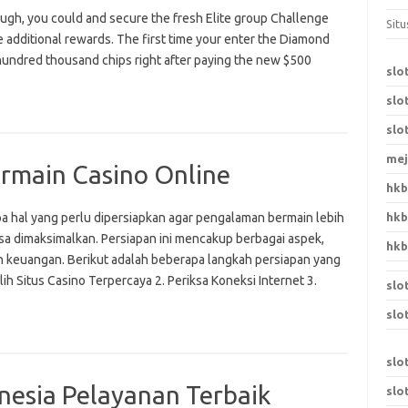
ough, you could and secure the fresh Elite group Challenge
Situ
e additional rewards. The first time your enter the Diamond
hundred thousand chips right after paying the new $500
slo
slo
slo
mej
rmain Casino Online
hk
a hal yang perlu dipersiapkan agar pengalaman bermain lebih
hk
 dimaksimalkan. Persiapan ini mencakup berbagai aspek,
hk
an keuangan. Berikut adalah beberapa langkah persiapan yang
lih Situs Casino Terpercaya 2. Periksa Koneksi Internet 3.
slo
slo
s
lo
onesia Pelayanan Terbaik
slo