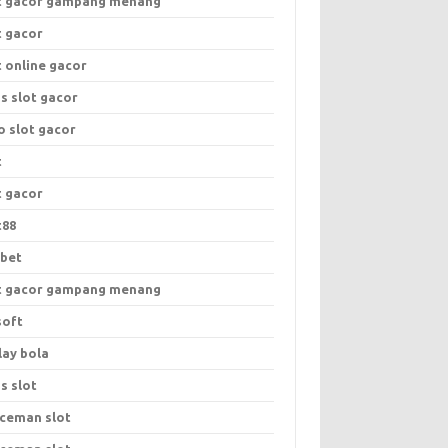
t gacor gampang menang
t gacor
t online gacor
us slot gacor
o slot gacor
t
t gacor
t88
bet
t gacor gampang menang
soft
lay bola
us slot
ceman slot