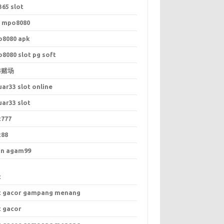
365 slot
k mpo8080
8080 apk
8080 slot pg soft
港赌场
uar33 slot online
uar33 slot
t777
t88
in agam99
t
t gacor gampang menang
t gacor