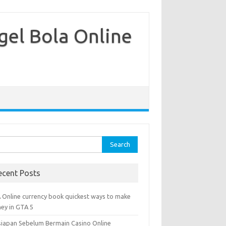
gel Bola Online
rch
ecent Posts
 Online currency book quickest ways to make
ey in GTA 5
siapan Sebelum Bermain Casino Online