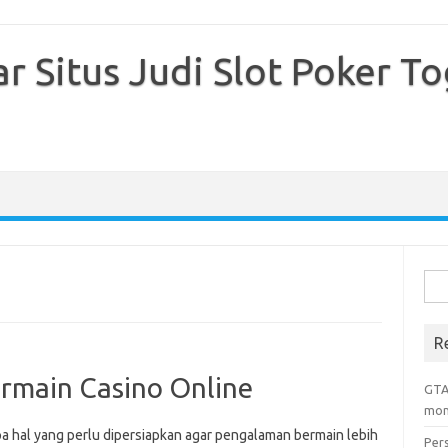
r Situs Judi Slot Poker To
Sea
for:
R
rmain Casino Online
GTA
mon
a hal yang perlu dipersiapkan agar pengalaman bermain lebih
Per