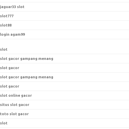
jaguar33 slot
slot777
slot88
login agam99
slot
slot gacor gampang menang
slot gacor
slot gacor gampang menang
slot gacor
slot online gacor
situs slot gacor
toto slot gacor
slot