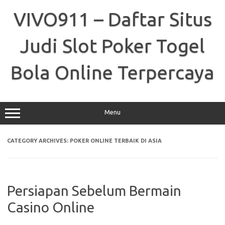
Skip
to
VIVO911 – Daftar Situs
content
Judi Slot Poker Togel
Bola Online Terpercaya
Menu
CATEGORY ARCHIVES:
POKER ONLINE TERBAIK DI ASIA
Persiapan Sebelum Bermain
Casino Online