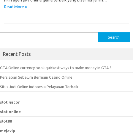
Pilih agen pkv online game terbaik yang bisa menjamin…
Read More »
S
e
a
Recent Posts
r
c
GTA Online currency book quickest ways to make money in GTA 5
h
Persiapan Sebelum Bermain Casino Online
f
o
Situs Judi Online Indonesia Pelayanan Terbaik
r
:
slot gacor
slot online
slot88
mejavip