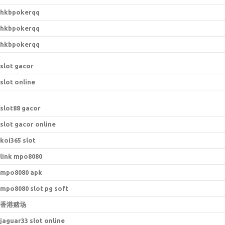
hkbpokerqq
hkbpokerqq
hkbpokerqq
slot gacor
slot online
s
lot88 gacor
slot gacor online
koi365 slot
link mpo8080
mpo8080 apk
mpo8080 slot pg soft
香港赌场
jaguar33 slot online