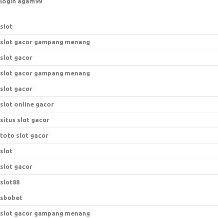
login agam99
slot
slot gacor gampang menang
slot gacor
slot gacor gampang menang
slot gacor
slot online gacor
situs slot gacor
toto slot gacor
slot
slot gacor
slot88
sbobet
slot gacor gampang menang