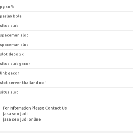
pg soft
parlay bola
situs slot
spaceman slot
spaceman slot
slot depo 5k
situs slot gacor
link gacor
slot server thailand no 1
situs slot
For Information Please
Contact Us
jasa seo judi
jasa seo judi online