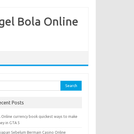
gel Bola Online
rch
ecent Posts
 Online currency book quickest ways to make
ey in GTA 5
siapan Sebelum Bermain Casino Online