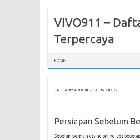
Skip
to
content
VIVO911 – Dafta
Terpercaya
HOME
CATEGORY ARCHIVES:
SITUS JUDI 12
Persiapan Sebelum Be
Sebelum bermain casino online, ada beberap