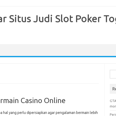
r Situs Judi Slot Poker To
Sea
for:
R
rmain Casino Online
GTA
mon
a hal yang perlu dipersiapkan agar pengalaman bermain lebih
Per