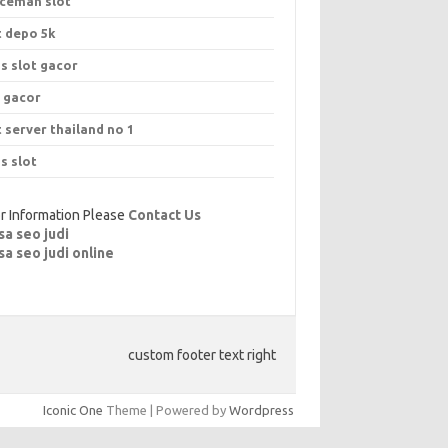
ceman slot
t depo 5k
us slot gacor
k gacor
t server thailand no 1
us slot
r Information Please
Contact Us
sa seo judi
sa seo judi online
custom footer text right
Iconic One
Theme | Powered by
Wordpress