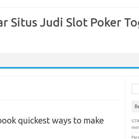
r Situs Judi Slot Poker To
Sea
for:
R
book quickest ways to make
GTA
mon
Per