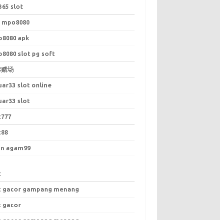
365 slot
k mpo8080
8080 apk
8080 slot pg soft
港赌场
uar33 slot online
uar33 slot
t777
t88
in agam99
t
t gacor gampang menang
t gacor