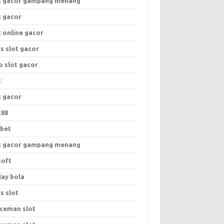
t gacor gampang menang
t gacor
t online gacor
us slot gacor
o slot gacor
t
t gacor
t88
bet
t gacor gampang menang
soft
lay bola
us slot
ceman slot