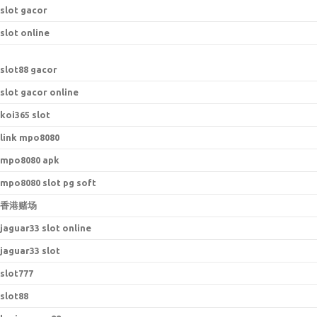
slot gacor
slot online
s
lot88 gacor
slot gacor online
koi365 slot
link mpo8080
mpo8080 apk
mpo8080 slot pg soft
香港赌场
jaguar33 slot online
jaguar33 slot
slot777
slot88