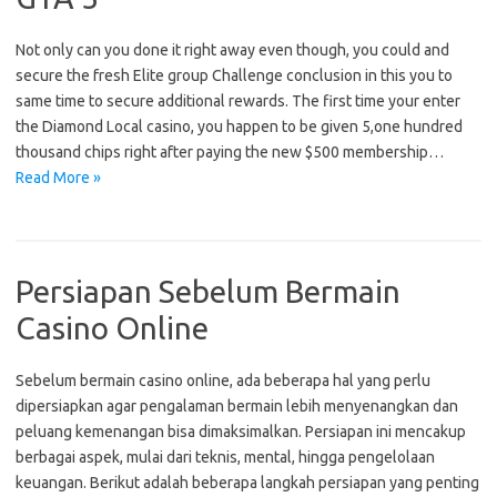
Not only can you done it right away even though, you could and
secure the fresh Elite group Challenge conclusion in this you to
same time to secure additional rewards. The first time your enter
the Diamond Local casino, you happen to be given 5,one hundred
thousand chips right after paying the new $500 membership…
Read More »
Persiapan Sebelum Bermain
Casino Online
Sebelum bermain casino online, ada beberapa hal yang perlu
dipersiapkan agar pengalaman bermain lebih menyenangkan dan
peluang kemenangan bisa dimaksimalkan. Persiapan ini mencakup
berbagai aspek, mulai dari teknis, mental, hingga pengelolaan
keuangan. Berikut adalah beberapa langkah persiapan yang penting