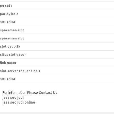
pg soft
parlay bola
situs slot
spaceman slot
spaceman slot
slot depo 5k
situs slot gacor
link gacor
slot server thailand no 1
situs slot
For Information Please
Contact Us
jasa seo judi
jasa seo judi online