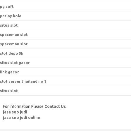
pg soft
parlay bola
situs slot
spaceman slot
spaceman slot
slot depo 5k
situs slot gacor
link gacor
slot server thailand no 1
situs slot
For Information Please
Contact Us
jasa seo judi
jasa seo judi online