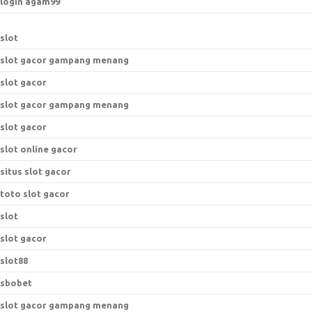
login agam99
slot
slot gacor gampang menang
slot gacor
slot gacor gampang menang
slot gacor
slot online gacor
situs slot gacor
toto slot gacor
slot
slot gacor
slot88
sbobet
slot gacor gampang menang