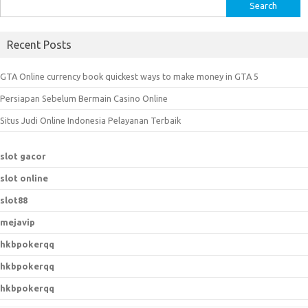
S
e
a
Recent Posts
r
c
GTA Online currency book quickest ways to make money in GTA 5
h
Persiapan Sebelum Bermain Casino Online
f
o
Situs Judi Online Indonesia Pelayanan Terbaik
r
:
slot gacor
slot online
slot88
mejavip
hkbpokerqq
hkbpokerqq
hkbpokerqq