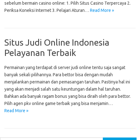
sebelum bermain casino online: 1. Pilih Situs Casino Terpercaya 2.
Periksa Koneksi Internet 3. Pelajari Aturan…
Read More »
Situs Judi Online Indonesia
Pelayanan Terbaik
Permainan yang terdapat di server judi online tentu saja sangat
banyak sekali pilihannya. Para bettor bisa dengan mudah
menjalankan permainan dan pemasangan taruhan. Pastinya hal ini
yang akan menjadi salah satu keuntungan dalam hal taruhan.
Bahkan ada banyak ragam bonus yang bisa diraih oleh para bettor.
Pilih agen pkv online game terbaik yang bisa menjamin…
Read More »