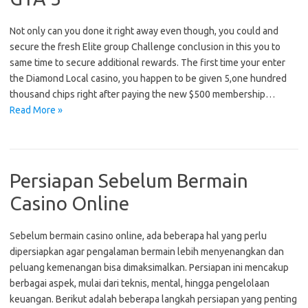
Not only can you done it right away even though, you could and
secure the fresh Elite group Challenge conclusion in this you to
same time to secure additional rewards. The first time your enter
the Diamond Local casino, you happen to be given 5,one hundred
thousand chips right after paying the new $500 membership…
Read More »
Persiapan Sebelum Bermain
Casino Online
Sebelum bermain casino online, ada beberapa hal yang perlu
dipersiapkan agar pengalaman bermain lebih menyenangkan dan
peluang kemenangan bisa dimaksimalkan. Persiapan ini mencakup
berbagai aspek, mulai dari teknis, mental, hingga pengelolaan
keuangan. Berikut adalah beberapa langkah persiapan yang penting