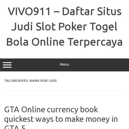
Skip
to
VIVO911 – Daftar Situs
content
Judi Slot Poker Togel
Bola Online Terpercaya
Menu
TAG ARCHIVES:
NAMA HOKI JUDI
GTA Online currency book
quickest ways to make money in
GTA 5