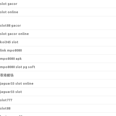
slot gacor
slot online
s
lot88 gacor
slot gacor online
koi365 slot
link mpo8080
mpo8080 apk
mpo8080 slot pg soft
香港赌场
jaguar33 slot online
jaguar33 slot
slot777
slot88