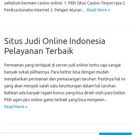
sebelum bermain casino online: 1. Pilih Situs Casino Terpercaya 2.
Periksa Koneksi Internet 3. Pelajari Aturan…
Read More »
Situs Judi Online Indonesia
Pelayanan Terbaik
Permainan yang terdapat di server judi online tentu saja sangat
banyak sekali pilihannya. Para bettor bisa dengan mudah
menjalankan permainan dan pemasangan taruhan. Pastinya hal ini
yang akan menjadi salah satu keuntungan dalam hal taruhan.
Bahkan ada banyak ragam bonus yang bisa diraih oleh para bettor.
Pilih agen pkv online game terbaik yang bisa menjamin…
Read More »