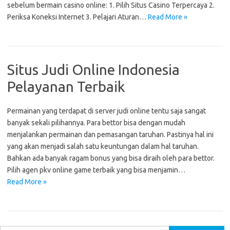
sebelum bermain casino online: 1. Pilih Situs Casino Terpercaya 2.
Periksa Koneksi Internet 3. Pelajari Aturan…
Read More »
Situs Judi Online Indonesia
Pelayanan Terbaik
Permainan yang terdapat di server judi online tentu saja sangat
banyak sekali pilihannya. Para bettor bisa dengan mudah
menjalankan permainan dan pemasangan taruhan. Pastinya hal ini
yang akan menjadi salah satu keuntungan dalam hal taruhan.
Bahkan ada banyak ragam bonus yang bisa diraih oleh para bettor.
Pilih agen pkv online game terbaik yang bisa menjamin…
Read More »