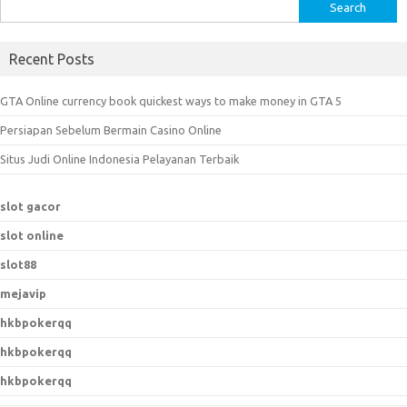
S
e
a
Recent Posts
r
c
GTA Online currency book quickest ways to make money in GTA 5
h
Persiapan Sebelum Bermain Casino Online
f
o
Situs Judi Online Indonesia Pelayanan Terbaik
r
:
slot gacor
slot online
slot88
mejavip
hkbpokerqq
hkbpokerqq
hkbpokerqq