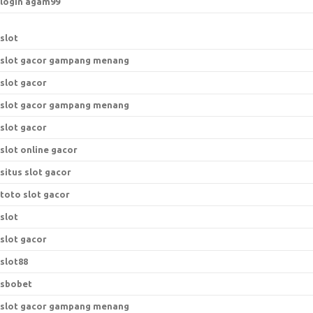
login agam99
slot
slot gacor gampang menang
slot gacor
slot gacor gampang menang
slot gacor
slot online gacor
situs slot gacor
toto slot gacor
slot
slot gacor
slot88
sbobet
slot gacor gampang menang