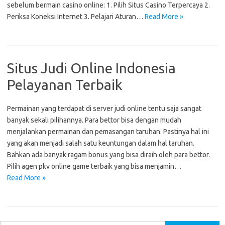
sebelum bermain casino online: 1. Pilih Situs Casino Terpercaya 2.
Periksa Koneksi Internet 3. Pelajari Aturan…
Read More »
Situs Judi Online Indonesia
Pelayanan Terbaik
Permainan yang terdapat di server judi online tentu saja sangat
banyak sekali pilihannya. Para bettor bisa dengan mudah
menjalankan permainan dan pemasangan taruhan. Pastinya hal ini
yang akan menjadi salah satu keuntungan dalam hal taruhan.
Bahkan ada banyak ragam bonus yang bisa diraih oleh para bettor.
Pilih agen pkv online game terbaik yang bisa menjamin…
Read More »