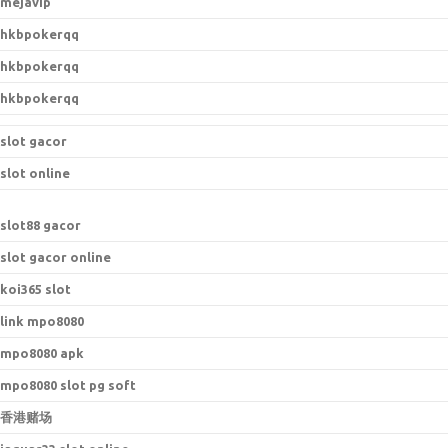
mejavip
hkbpokerqq
hkbpokerqq
hkbpokerqq
slot gacor
slot online
s
lot88 gacor
slot gacor online
koi365 slot
link mpo8080
mpo8080 apk
mpo8080 slot pg soft
香港赌场