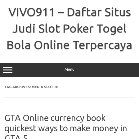
Skip
to
VIVO911 – Daftar Situs
content
Judi Slot Poker Togel
Bola Online Terpercaya
Menu
TAG ARCHIVES:
MEDIA SLOT 88
GTA Online currency book
quickest ways to make money in
GTA 5