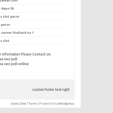
ceman slot
t depo 5k
us slot gacor
k gacor
t server thailand no 1
us slot
r Information Please
Contact Us
sa seo judi
sa seo judi online
custom footer text right
Iconic One
Theme | Powered by
Wordpress