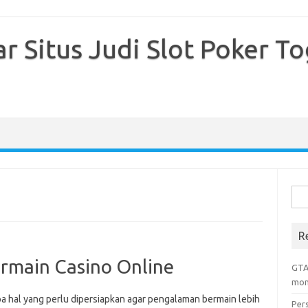
r Situs Judi Slot Poker To
Sea
for:
R
rmain Casino Online
GTA
mon
a hal yang perlu dipersiapkan agar pengalaman bermain lebih
Per