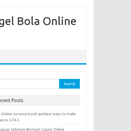
gel Bola Online
rch
ecent Posts
 Online currency book quickest ways to make
ey in GTA 5
siapan Sebelum Bermain Casino Online