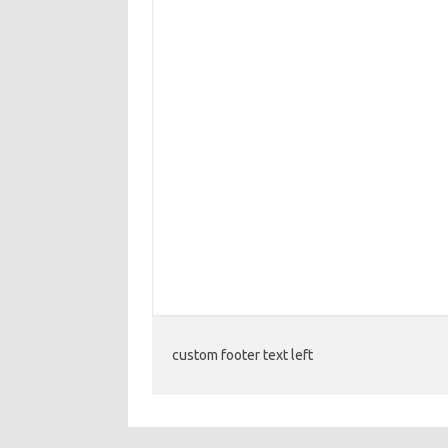
custom footer text left