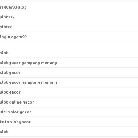
jaguar33 slot
slot777
slot88
login agam99
slot
slot gacor gampang menang
slot gacor
slot gacor gampang menang
slot gacor
slot online gacor
situs slot gacor
toto slot gacor
slot