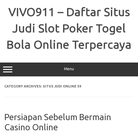
Skip
to
VIVO911 – Daftar Situs
content
Judi Slot Poker Togel
Bola Online Terpercaya
Menu
CATEGORY ARCHIVES:
SITUS JUDI ONLINE 59
Persiapan Sebelum Bermain
Casino Online