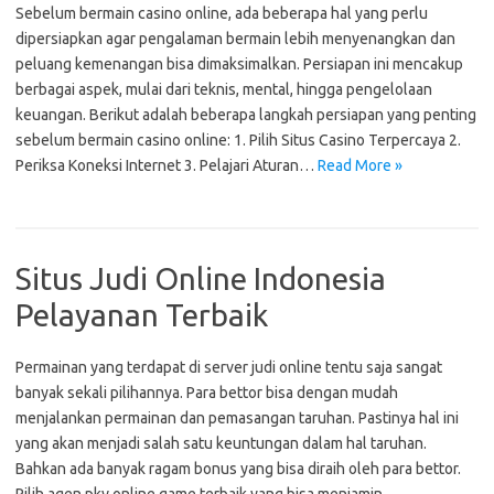
Sebelum bermain casino online, ada beberapa hal yang perlu
dipersiapkan agar pengalaman bermain lebih menyenangkan dan
peluang kemenangan bisa dimaksimalkan. Persiapan ini mencakup
berbagai aspek, mulai dari teknis, mental, hingga pengelolaan
keuangan. Berikut adalah beberapa langkah persiapan yang penting
sebelum bermain casino online: 1. Pilih Situs Casino Terpercaya 2.
Periksa Koneksi Internet 3. Pelajari Aturan…
Read More »
Situs Judi Online Indonesia
Pelayanan Terbaik
Permainan yang terdapat di server judi online tentu saja sangat
banyak sekali pilihannya. Para bettor bisa dengan mudah
menjalankan permainan dan pemasangan taruhan. Pastinya hal ini
yang akan menjadi salah satu keuntungan dalam hal taruhan.
Bahkan ada banyak ragam bonus yang bisa diraih oleh para bettor.