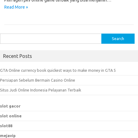
Pilih agen pkv online game terbaik yang bisa menjamin…
Read More »
S
e
a
Recent Posts
r
c
GTA Online currency book quickest ways to make money in GTA 5
h
Persiapan Sebelum Bermain Casino Online
f
o
Situs Judi Online Indonesia Pelayanan Terbaik
r
:
slot gacor
slot online
slot88
mejavip