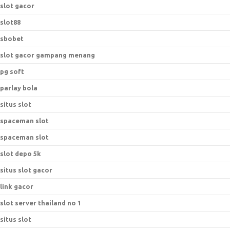
slot gacor
slot88
sbobet
slot gacor gampang menang
pg soft
parlay bola
situs slot
spaceman slot
spaceman slot
slot depo 5k
situs slot gacor
link gacor
slot server thailand no 1
situs slot