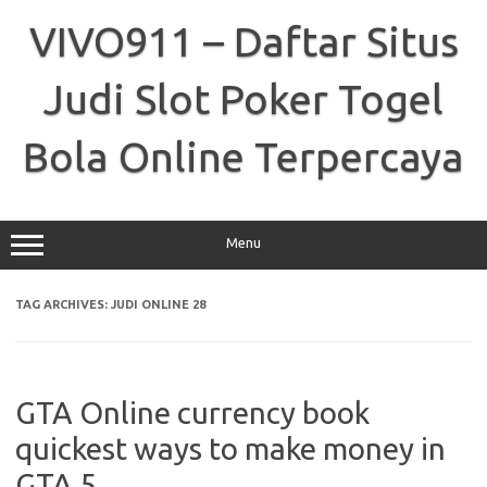
Skip
to
VIVO911 – Daftar Situs
content
Judi Slot Poker Togel
Bola Online Terpercaya
Menu
TAG ARCHIVES:
JUDI ONLINE 28
GTA Online currency book
quickest ways to make money in
GTA 5