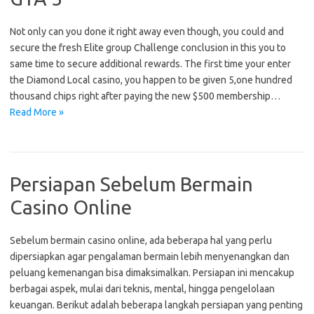
Not only can you done it right away even though, you could and
secure the fresh Elite group Challenge conclusion in this you to
same time to secure additional rewards. The first time your enter
the Diamond Local casino, you happen to be given 5,one hundred
thousand chips right after paying the new $500 membership…
Read More »
Persiapan Sebelum Bermain
Casino Online
Sebelum bermain casino online, ada beberapa hal yang perlu
dipersiapkan agar pengalaman bermain lebih menyenangkan dan
peluang kemenangan bisa dimaksimalkan. Persiapan ini mencakup
berbagai aspek, mulai dari teknis, mental, hingga pengelolaan
keuangan. Berikut adalah beberapa langkah persiapan yang penting