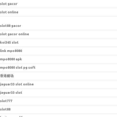
slot gacor
slot online
s
lot88 gacor
slot gacor online
koi365 slot
link mpo8080
mpo8080 apk
mpo8080 slot pg soft
香港赌场
jaguar33 slot online
jaguar33 slot
slot777
slot88