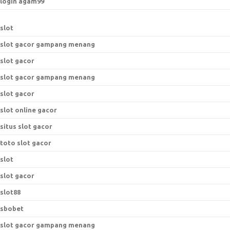
login agam99
slot
slot gacor gampang menang
slot gacor
slot gacor gampang menang
slot gacor
slot online gacor
situs slot gacor
toto slot gacor
slot
slot gacor
slot88
sbobet
slot gacor gampang menang