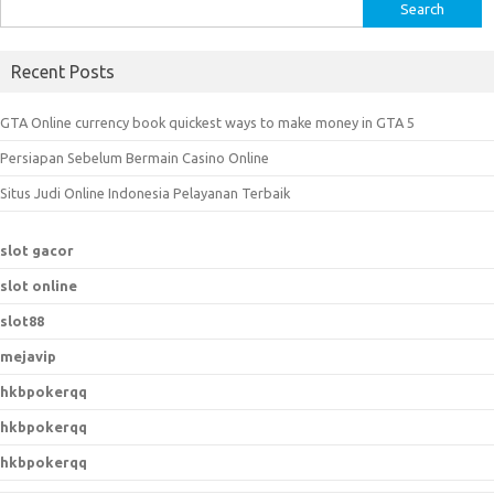
S
e
a
Recent Posts
r
c
GTA Online currency book quickest ways to make money in GTA 5
h
Persiapan Sebelum Bermain Casino Online
f
o
Situs Judi Online Indonesia Pelayanan Terbaik
r
:
slot gacor
slot online
slot88
mejavip
hkbpokerqq
hkbpokerqq
hkbpokerqq