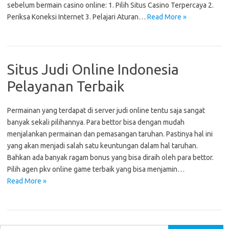
sebelum bermain casino online: 1. Pilih Situs Casino Terpercaya 2.
Periksa Koneksi Internet 3. Pelajari Aturan…
Read More »
Situs Judi Online Indonesia
Pelayanan Terbaik
Permainan yang terdapat di server judi online tentu saja sangat
banyak sekali pilihannya. Para bettor bisa dengan mudah
menjalankan permainan dan pemasangan taruhan. Pastinya hal ini
yang akan menjadi salah satu keuntungan dalam hal taruhan.
Bahkan ada banyak ragam bonus yang bisa diraih oleh para bettor.
Pilih agen pkv online game terbaik yang bisa menjamin…
Read More »