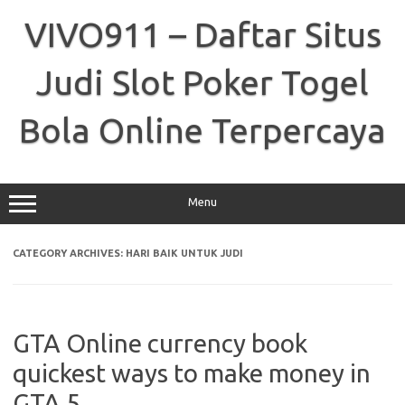
Skip
to
VIVO911 – Daftar Situs
content
Judi Slot Poker Togel
Bola Online Terpercaya
Menu
CATEGORY ARCHIVES:
HARI BAIK UNTUK JUDI
GTA Online currency book
quickest ways to make money in
GTA 5