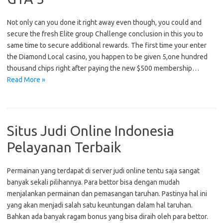
Not only can you done it right away even though, you could and
secure the fresh Elite group Challenge conclusion in this you to
same time to secure additional rewards. The first time your enter
the Diamond Local casino, you happen to be given 5,one hundred
thousand chips right after paying the new $500 membership…
Read More »
Situs Judi Online Indonesia
Pelayanan Terbaik
Permainan yang terdapat di server judi online tentu saja sangat
banyak sekali pilihannya. Para bettor bisa dengan mudah
menjalankan permainan dan pemasangan taruhan. Pastinya hal ini
yang akan menjadi salah satu keuntungan dalam hal taruhan.
Bahkan ada banyak ragam bonus yang bisa diraih oleh para bettor.