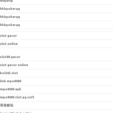
mejavip
hkbpokerqq
hkbpokerqq
hkbpokerqq
slot gacor
slot online
s
lot88 gacor
slot gacor online
koi365 slot
link mpo8080
mpo8080 apk
mpo8080 slot pg soft
香港赌场