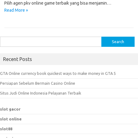
Pilih agen pkv online game terbaik yang bisa menjamin…
Read More »
S
e
a
Recent Posts
r
c
GTA Online currency book quickest ways to make money in GTA 5
h
Persiapan Sebelum Bermain Casino Online
f
o
Situs Judi Online Indonesia Pelayanan Terbaik
r
:
slot gacor
slot online
slot88