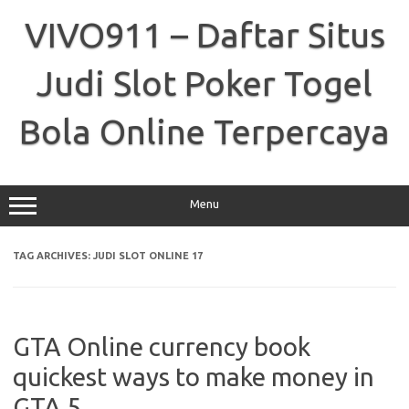
Skip
to
VIVO911 – Daftar Situs
content
Judi Slot Poker Togel
Bola Online Terpercaya
Menu
TAG ARCHIVES:
JUDI SLOT ONLINE 17
GTA Online currency book
quickest ways to make money in
GTA 5