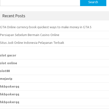
S
e
a
Recent Posts
r
c
GTA Online currency book quickest ways to make money in GTA 5
h
Persiapan Sebelum Bermain Casino Online
f
o
Situs Judi Online Indonesia Pelayanan Terbaik
r
:
slot gacor
slot online
slot88
mejavip
hkbpokerqq
hkbpokerqq
hkbpokerqq