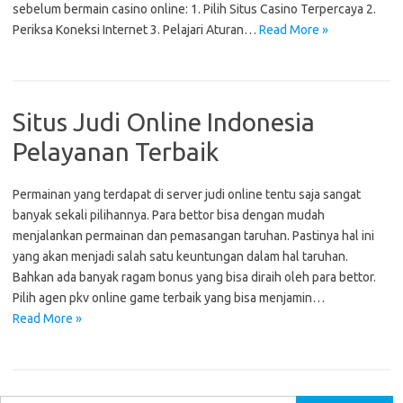
sebelum bermain casino online: 1. Pilih Situs Casino Terpercaya 2.
Periksa Koneksi Internet 3. Pelajari Aturan…
Read More »
Situs Judi Online Indonesia
Pelayanan Terbaik
Permainan yang terdapat di server judi online tentu saja sangat
banyak sekali pilihannya. Para bettor bisa dengan mudah
menjalankan permainan dan pemasangan taruhan. Pastinya hal ini
yang akan menjadi salah satu keuntungan dalam hal taruhan.
Bahkan ada banyak ragam bonus yang bisa diraih oleh para bettor.
Pilih agen pkv online game terbaik yang bisa menjamin…
Read More »