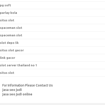
pg soft
parlay bola
situs slot
spaceman slot
spaceman slot
slot depo 5k
situs slot gacor
link gacor
slot server thailand no 1
situs slot
For Information Please
Contact Us
jasa seo judi
jasa seo judi online