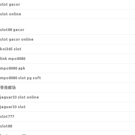
slot gacor
slot online
s
lot88 gacor
slot gacor online
koi365 slot
link mpo8080
mpo8080 apk
mpo8080 slot pg soft
香港赌场
jaguar33 slot online
jaguar33 slot
slot777
slot88