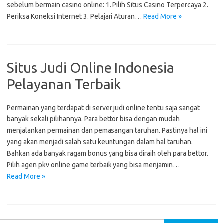
sebelum bermain casino online: 1. Pilih Situs Casino Terpercaya 2.
Periksa Koneksi Internet 3. Pelajari Aturan…
Read More »
Situs Judi Online Indonesia
Pelayanan Terbaik
Permainan yang terdapat di server judi online tentu saja sangat
banyak sekali pilihannya. Para bettor bisa dengan mudah
menjalankan permainan dan pemasangan taruhan. Pastinya hal ini
yang akan menjadi salah satu keuntungan dalam hal taruhan.
Bahkan ada banyak ragam bonus yang bisa diraih oleh para bettor.
Pilih agen pkv online game terbaik yang bisa menjamin…
Read More »