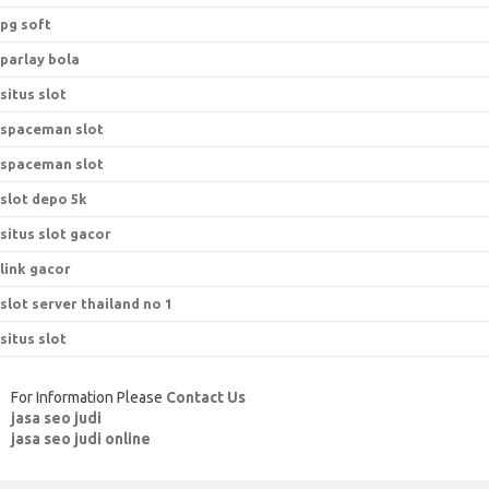
pg soft
parlay bola
situs slot
spaceman slot
spaceman slot
slot depo 5k
situs slot gacor
link gacor
slot server thailand no 1
situs slot
For Information Please
Contact Us
jasa seo judi
jasa seo judi online