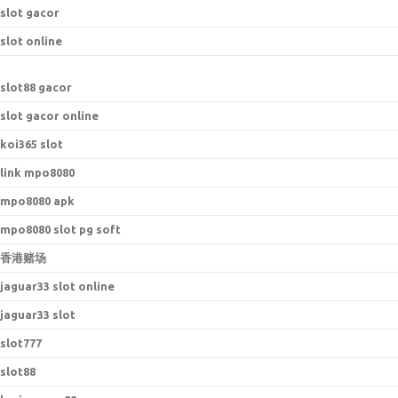
slot gacor
slot online
s
lot88 gacor
slot gacor online
koi365 slot
link mpo8080
mpo8080 apk
mpo8080 slot pg soft
香港赌场
jaguar33 slot online
jaguar33 slot
slot777
slot88