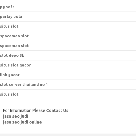
pg soft
parlay bola
situs slot
spaceman slot
spaceman slot
slot depo 5k
situs slot gacor
link gacor
slot server thailand no 1
situs slot
For Information Please
Contact Us
jasa seo judi
jasa seo judi online