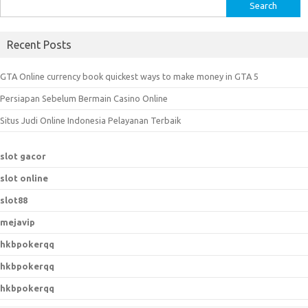
S
e
a
Recent Posts
r
c
GTA Online currency book quickest ways to make money in GTA 5
h
Persiapan Sebelum Bermain Casino Online
f
o
Situs Judi Online Indonesia Pelayanan Terbaik
r
:
slot gacor
slot online
slot88
mejavip
hkbpokerqq
hkbpokerqq
hkbpokerqq