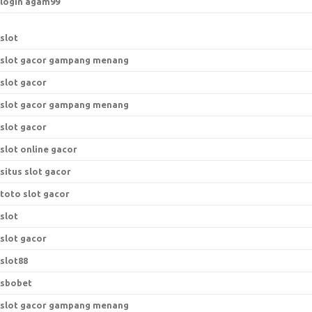
login agam99
slot
slot gacor gampang menang
slot gacor
slot gacor gampang menang
slot gacor
slot online gacor
situs slot gacor
toto slot gacor
slot
slot gacor
slot88
sbobet
slot gacor gampang menang