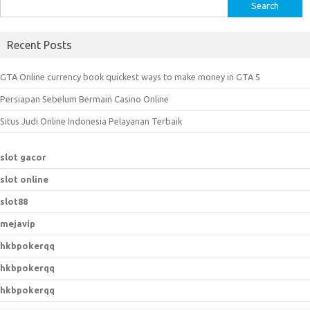
S
e
a
Recent Posts
r
c
GTA Online currency book quickest ways to make money in GTA 5
h
Persiapan Sebelum Bermain Casino Online
f
o
Situs Judi Online Indonesia Pelayanan Terbaik
r
:
slot gacor
slot online
slot88
mejavip
hkbpokerqq
hkbpokerqq
hkbpokerqq