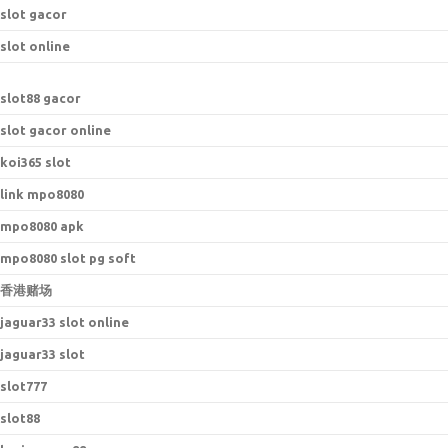
slot gacor
slot online
s
lot88 gacor
slot gacor online
koi365 slot
link mpo8080
mpo8080 apk
mpo8080 slot pg soft
香港赌场
jaguar33 slot online
jaguar33 slot
slot777
slot88