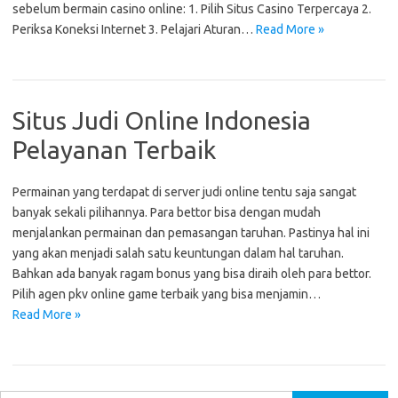
sebelum bermain casino online: 1. Pilih Situs Casino Terpercaya 2.
Periksa Koneksi Internet 3. Pelajari Aturan…
Read More »
Situs Judi Online Indonesia
Pelayanan Terbaik
Permainan yang terdapat di server judi online tentu saja sangat
banyak sekali pilihannya. Para bettor bisa dengan mudah
menjalankan permainan dan pemasangan taruhan. Pastinya hal ini
yang akan menjadi salah satu keuntungan dalam hal taruhan.
Bahkan ada banyak ragam bonus yang bisa diraih oleh para bettor.
Pilih agen pkv online game terbaik yang bisa menjamin…
Read More »