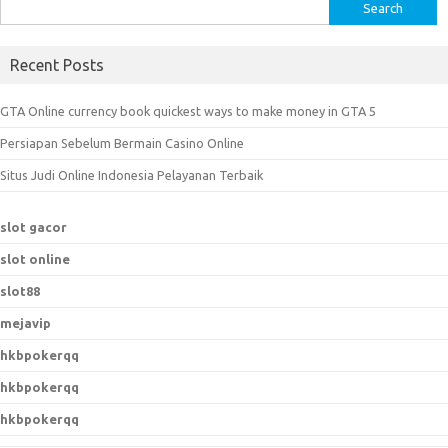
S
e
a
Recent Posts
r
c
GTA Online currency book quickest ways to make money in GTA 5
h
Persiapan Sebelum Bermain Casino Online
f
o
Situs Judi Online Indonesia Pelayanan Terbaik
r
:
slot gacor
slot online
slot88
mejavip
hkbpokerqq
hkbpokerqq
hkbpokerqq