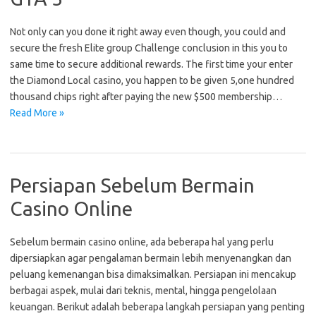
Not only can you done it right away even though, you could and
secure the fresh Elite group Challenge conclusion in this you to
same time to secure additional rewards. The first time your enter
the Diamond Local casino, you happen to be given 5,one hundred
thousand chips right after paying the new $500 membership…
Read More »
Persiapan Sebelum Bermain
Casino Online
Sebelum bermain casino online, ada beberapa hal yang perlu
dipersiapkan agar pengalaman bermain lebih menyenangkan dan
peluang kemenangan bisa dimaksimalkan. Persiapan ini mencakup
berbagai aspek, mulai dari teknis, mental, hingga pengelolaan
keuangan. Berikut adalah beberapa langkah persiapan yang penting