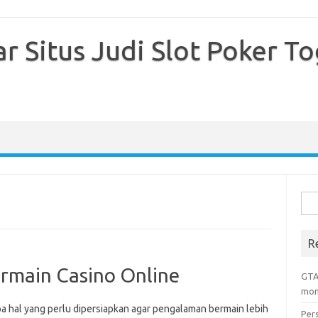
r Situs Judi Slot Poker To
Sea
for:
R
rmain Casino Online
GTA
mon
a hal yang perlu dipersiapkan agar pengalaman bermain lebih
Per