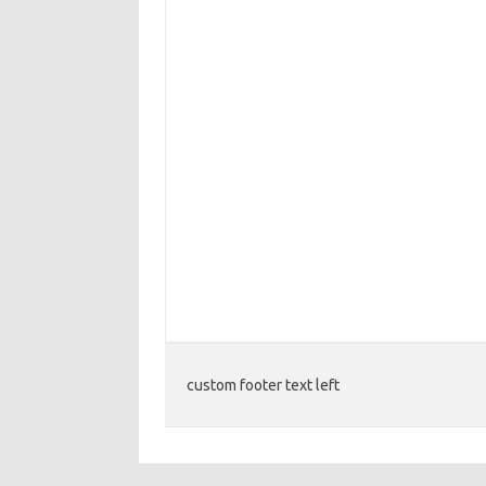
custom footer text left