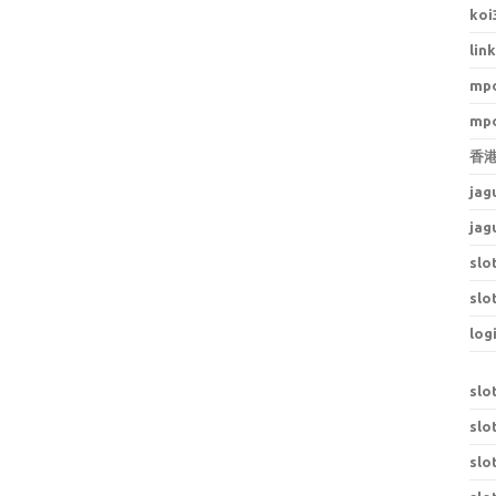
koi
lin
mpo
mpo
香
jag
jag
slo
slo
log
slo
slo
slo