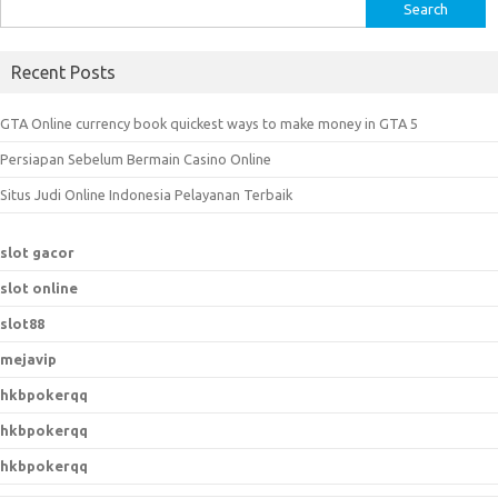
S
e
a
Recent Posts
r
c
GTA Online currency book quickest ways to make money in GTA 5
h
Persiapan Sebelum Bermain Casino Online
f
o
Situs Judi Online Indonesia Pelayanan Terbaik
r
:
slot gacor
slot online
slot88
mejavip
hkbpokerqq
hkbpokerqq
hkbpokerqq