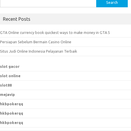
S
e
a
Recent Posts
r
c
GTA Online currency book quickest ways to make money in GTA 5
h
Persiapan Sebelum Bermain Casino Online
f
o
Situs Judi Online Indonesia Pelayanan Terbaik
r
:
slot gacor
slot online
slot88
mejavip
hkbpokerqq
hkbpokerqq
hkbpokerqq