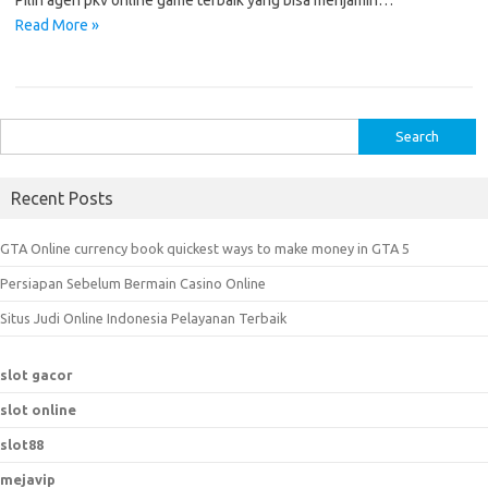
Pilih agen pkv online game terbaik yang bisa menjamin…
Read More »
S
e
a
Recent Posts
r
c
GTA Online currency book quickest ways to make money in GTA 5
h
Persiapan Sebelum Bermain Casino Online
f
o
Situs Judi Online Indonesia Pelayanan Terbaik
r
:
slot gacor
slot online
slot88
mejavip