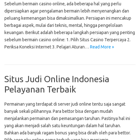
Sebelum bermain casino online, ada beberapa hal yang perlu
dipersiapkan agar pengalaman bermain lebih menyenangkan dan
peluang kemenangan bisa dimaksimalkan. Persiapan ini mencakup
berbagai aspek, mulai dari teknis, mental, hingga pengelolaan
keuangan. Berikut adalah beberapa langkah persiapan yang penting
sebelum bermain casino online: 1. Pilih Situs Casino Terpercaya 2.
Periksa Koneksi Internet 3. Pelajari Aturan…
Read More »
Situs Judi Online Indonesia
Pelayanan Terbaik
Permainan yang terdapat di server judi online tentu saja sangat
banyak sekali pilihannya. Para bettor bisa dengan mudah
menjalankan permainan dan pemasangan taruhan. Pastinya hal ini
yang akan menjadi salah satu keuntungan dalam hal taruhan.
Bahkan ada banyak ragam bonus yang bisa diraih oleh para bettor.