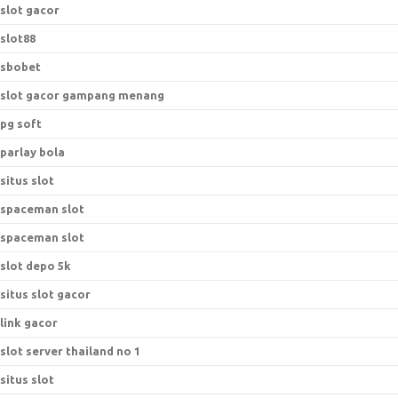
slot gacor
slot88
sbobet
slot gacor gampang menang
pg soft
parlay bola
situs slot
spaceman slot
spaceman slot
slot depo 5k
situs slot gacor
link gacor
slot server thailand no 1
situs slot