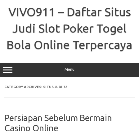
Skip
to
VIVO911 – Daftar Situs
content
Judi Slot Poker Togel
Bola Online Terpercaya
Menu
CATEGORY ARCHIVES:
SITUS JUDI 72
Persiapan Sebelum Bermain
Casino Online