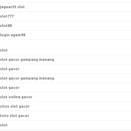
jaguar33 slot
slot777
slot88
login agam99
slot
slot gacor gampang menang
slot gacor
slot gacor gampang menang
slot gacor
slot online gacor
situs slot gacor
toto slot gacor
slot