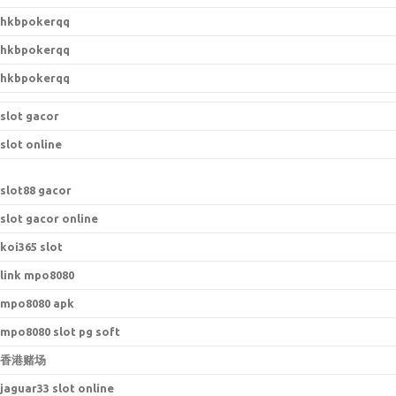
hkbpokerqq
hkbpokerqq
hkbpokerqq
slot gacor
slot online
s
lot88 gacor
slot gacor online
koi365 slot
link mpo8080
mpo8080 apk
mpo8080 slot pg soft
香港赌场
jaguar33 slot online