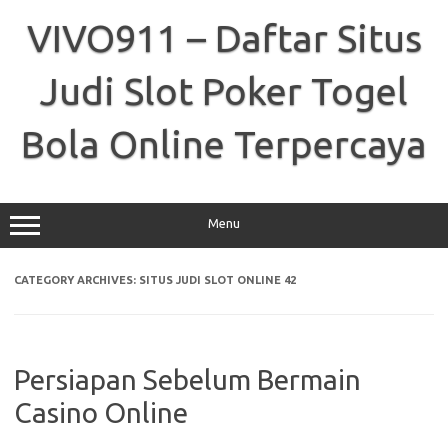
Skip
to
VIVO911 – Daftar Situs
content
Judi Slot Poker Togel
Bola Online Terpercaya
Menu
CATEGORY ARCHIVES:
SITUS JUDI SLOT ONLINE 42
Persiapan Sebelum Bermain
Casino Online