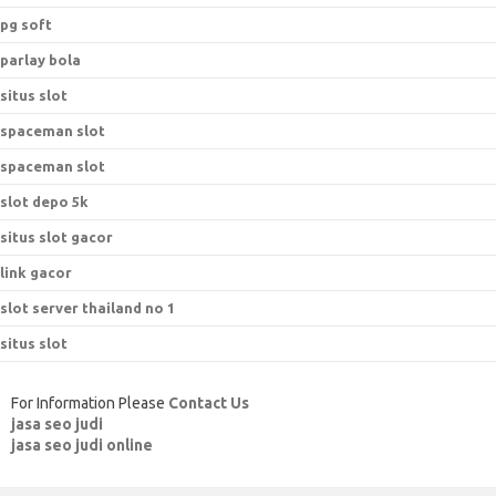
pg soft
parlay bola
situs slot
spaceman slot
spaceman slot
slot depo 5k
situs slot gacor
link gacor
slot server thailand no 1
situs slot
For Information Please
Contact Us
jasa seo judi
jasa seo judi online