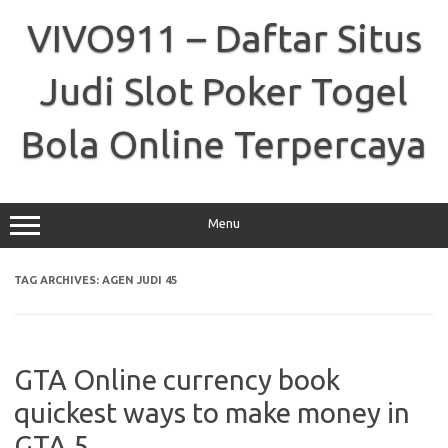
Skip
to
VIVO911 – Daftar Situs
content
Judi Slot Poker Togel
Bola Online Terpercaya
Menu
TAG ARCHIVES:
AGEN JUDI 45
GTA Online currency book
quickest ways to make money in
GTA 5