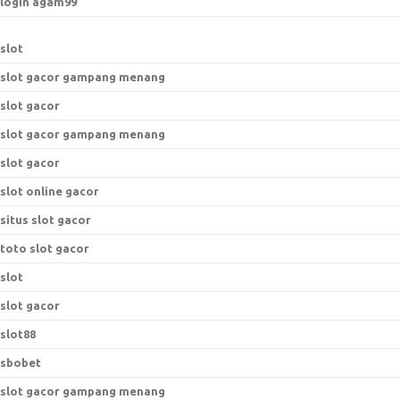
login agam99
slot
slot gacor gampang menang
slot gacor
slot gacor gampang menang
slot gacor
slot online gacor
situs slot gacor
toto slot gacor
slot
slot gacor
slot88
sbobet
slot gacor gampang menang