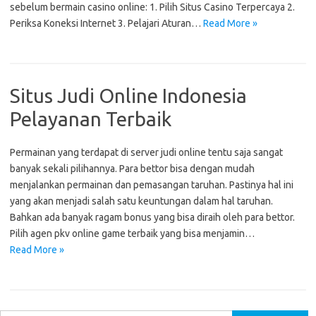
sebelum bermain casino online: 1. Pilih Situs Casino Terpercaya 2.
Periksa Koneksi Internet 3. Pelajari Aturan…
Read More »
Situs Judi Online Indonesia
Pelayanan Terbaik
Permainan yang terdapat di server judi online tentu saja sangat
banyak sekali pilihannya. Para bettor bisa dengan mudah
menjalankan permainan dan pemasangan taruhan. Pastinya hal ini
yang akan menjadi salah satu keuntungan dalam hal taruhan.
Bahkan ada banyak ragam bonus yang bisa diraih oleh para bettor.
Pilih agen pkv online game terbaik yang bisa menjamin…
Read More »