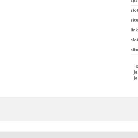
spa
slo
sit
lin
slo
sit
Fo
ja
ja