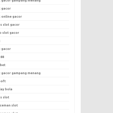
t gacor gampang menang
t gacor
t online gacor
us slot gacor
o slot gacor
t
t gacor
t88
bet
t gacor gampang menang
soft
lay bola
us slot
ceman slot