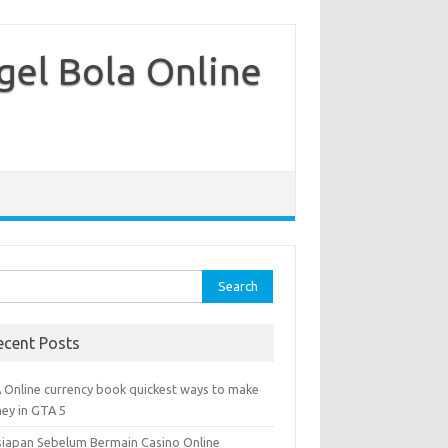
gel Bola Online
rch
ecent Posts
 Online currency book quickest ways to make
ey in GTA 5
siapan Sebelum Bermain Casino Online