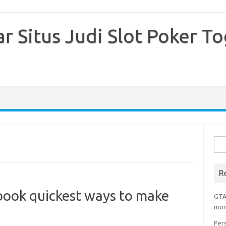
r Situs Judi Slot Poker To
Sea
for:
R
book quickest ways to make
GTA
mon
Per