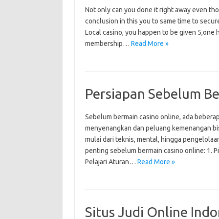
Not only can you done it right away even th
conclusion in this you to same time to secur
Local casino, you happen to be given 5,one 
membership…
Read More »
Persiapan Sebelum Be
Sebelum bermain casino online, ada beberap
menyenangkan dan peluang kemenangan bisa
mulai dari teknis, mental, hingga pengelola
penting sebelum bermain casino online: 1. Pi
Pelajari Aturan…
Read More »
Situs Judi Online Ind