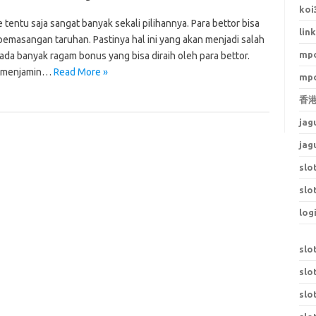
koi
 tentu saja sangat banyak sekali pilihannya. Para bettor bisa
lin
masangan taruhan. Pastinya hal ini yang akan menjadi salah
mpo
da banyak ragam bonus yang bisa diraih oleh para bettor.
sa menjamin…
Read More »
mpo
香
jag
jag
slo
slo
log
slo
slo
slo