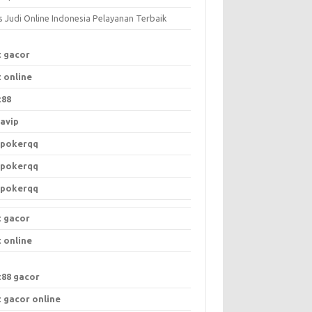
s Judi Online Indonesia Pelayanan Terbaik
t gacor
t online
t88
avip
bpokerqq
bpokerqq
bpokerqq
t gacor
t online
t88 gacor
t gacor online