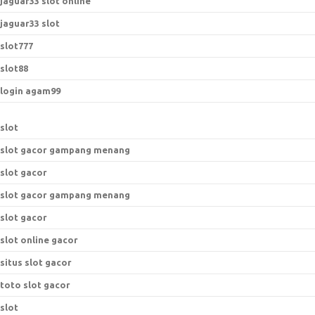
jaguar33 slot online
jaguar33 slot
slot777
slot88
login agam99
slot
slot gacor gampang menang
slot gacor
slot gacor gampang menang
slot gacor
slot online gacor
situs slot gacor
toto slot gacor
slot