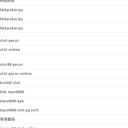
mejavip
hkbpokerqq
hkbpokerqq
hkbpokerqq
slot gacor
slot online
s
lot88 gacor
slot gacor online
koi365 slot
link mpo8080
mpo8080 apk
mpo8080 slot pg soft
香港赌场