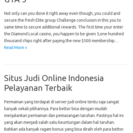
Not only can you done it right away even though, you could and
secure the fresh Elite group Challenge conclusion in this you to
same time to secure additional rewards. The first time your enter
the Diamond Local casino, you happen to be given 5,one hundred
thousand chips right after paying the new $500 membership…
Read More »
Situs Judi Online Indonesia
Pelayanan Terbaik
Permainan yang terdapat di server judi online tentu saja sangat
banyak sekali pilihannya. Para bettor bisa dengan mudah
menjalankan permainan dan pemasangan taruhan. Pastinya hal ini
yang akan menjadi salah satu keuntungan dalam hal taruhan.
Bahkan ada banyak ragam bonus yang bisa diraih oleh para bettor.