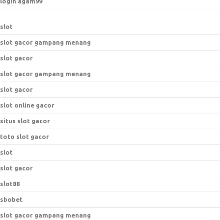
login agam99
slot
slot gacor gampang menang
slot gacor
slot gacor gampang menang
slot gacor
slot online gacor
situs slot gacor
toto slot gacor
slot
slot gacor
slot88
sbobet
slot gacor gampang menang