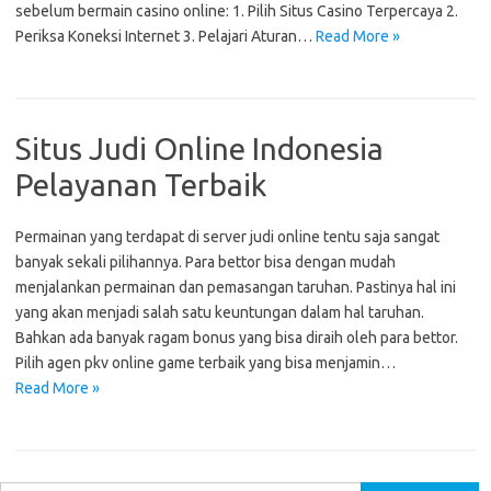
sebelum bermain casino online: 1. Pilih Situs Casino Terpercaya 2.
Periksa Koneksi Internet 3. Pelajari Aturan…
Read More »
Situs Judi Online Indonesia
Pelayanan Terbaik
Permainan yang terdapat di server judi online tentu saja sangat
banyak sekali pilihannya. Para bettor bisa dengan mudah
menjalankan permainan dan pemasangan taruhan. Pastinya hal ini
yang akan menjadi salah satu keuntungan dalam hal taruhan.
Bahkan ada banyak ragam bonus yang bisa diraih oleh para bettor.
Pilih agen pkv online game terbaik yang bisa menjamin…
Read More »