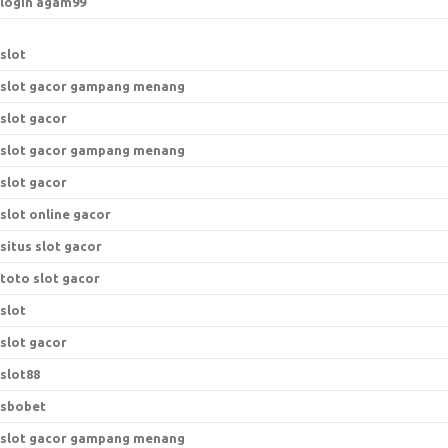
login agam99
slot
slot gacor gampang menang
slot gacor
slot gacor gampang menang
slot gacor
slot online gacor
situs slot gacor
toto slot gacor
slot
slot gacor
slot88
sbobet
slot gacor gampang menang