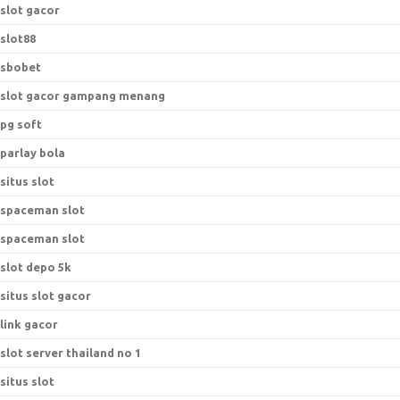
slot gacor
slot88
sbobet
slot gacor gampang menang
pg soft
parlay bola
situs slot
spaceman slot
spaceman slot
slot depo 5k
situs slot gacor
link gacor
slot server thailand no 1
situs slot