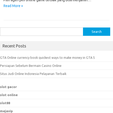
Pilih agen pkv online game terbaik yang bisa menjamin…
Read More »
S
e
a
Recent Posts
r
c
GTA Online currency book quickest ways to make money in GTA 5
h
Persiapan Sebelum Bermain Casino Online
f
o
Situs Judi Online Indonesia Pelayanan Terbaik
r
:
slot gacor
slot online
slot88
mejavip