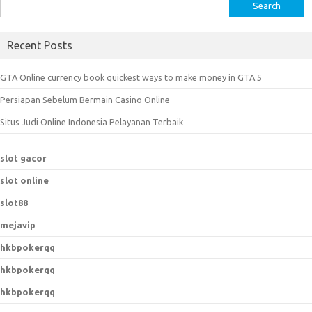
S
e
a
Recent Posts
r
c
GTA Online currency book quickest ways to make money in GTA 5
h
Persiapan Sebelum Bermain Casino Online
f
o
Situs Judi Online Indonesia Pelayanan Terbaik
r
:
slot gacor
slot online
slot88
mejavip
hkbpokerqq
hkbpokerqq
hkbpokerqq